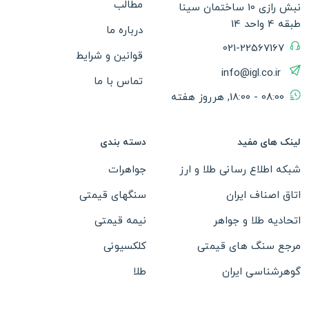
مطالب
نبش رازی 10 ساختمان سینا
طبقه 4 واحد 14
درباره ما
021-22567167
قوانین و شرایط
info@igl.co.ir
تماس با ما
08:00 - 18:00, هرروز هفته
لینک های مفید
دسته بندی
شبکه اطلاع رسانی طلا و ارز
جواهرات
اتاق اصناف ایران
سنگهای قیمتی
اتحادیه طلا و جواهر
نیمه قیمتی
مرجع سنگ های قیمتی
کلکسیونی
گوهرشناسی ایران
طلا
نقره