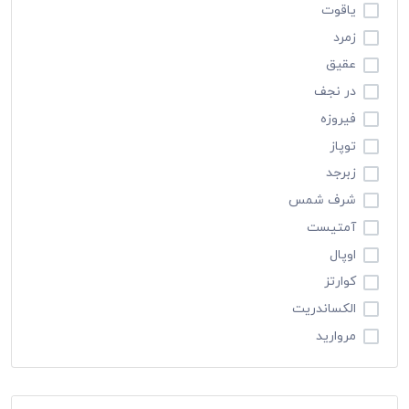
یاقوت
زمرد
عقیق
در نجف
فیروزه
توپاز
زبرجد
شرف شمس
آمتیست
اوپال
کوارتز
الکساندریت
مروارید