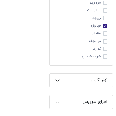
مروارید
آمتیست
زبرجد
فیروزه
عقیق
در نجف
کوارتز
شرف شمس
نوع نگین
اجزای سرویس