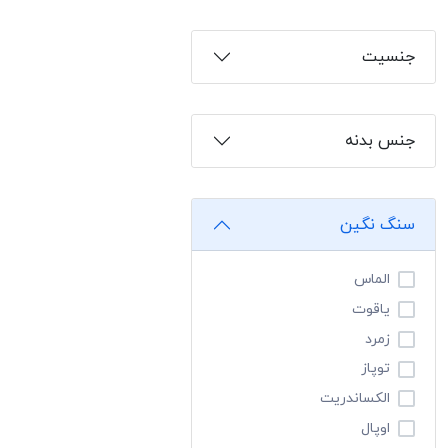
جنسیت
جنس بدنه
سنگ نگین
الماس
یاقوت
زمرد
توپاز
الکساندریت
اوپال