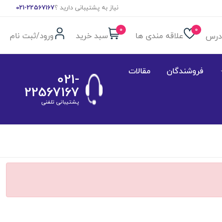
نیاز به پشتیبانی دارید ؟
021-22567167
0
0
علاقه مندی ها
سبد خرید
ورود/ثبت نام
درس
فروشندگان
مقالات
021-
22567167
پشتیبانی تلفنی