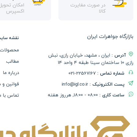
در صورت مغایرت
امکان تحویل
کالا
اکسپرس
بازارگاه جواهرات ایران
نقشه سای
محصولات
آدرس :
ایران ، مشهد، خیابان رازی، نبش
مطالب
رازی 10 ساختمان سینا طبقه 4 واحد 14
درباره ما
شماره تماس :
021-22567167
قوانین و 
پست الکترونیک :
info@igl.co.ir
ساعت کاری :
08:00 - 18:00, هرروز هفته
تماس با م