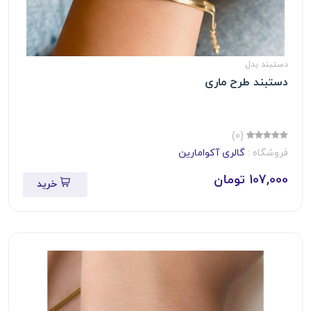
دستبند بدل
دستبند طرح ماری
(0)
فروشگاه :
گالری آکوامارین
107,000 تومان
خرید