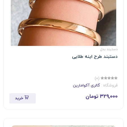
دستبند بدل
دستبند طرح اینه طلایی
(0)
فروشگاه :
گالری آکوامارین
329,000 تومان
خرید