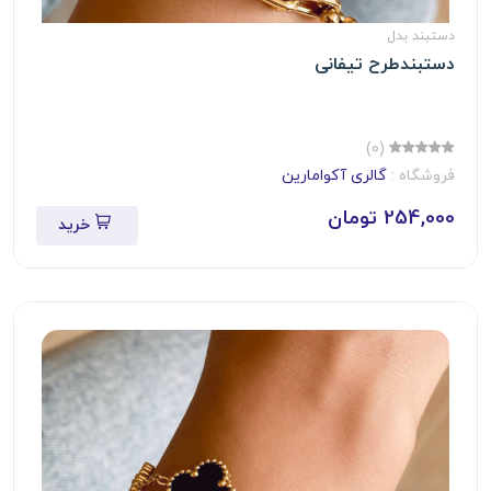
دستبند بدل
دستبندطرح تیفانی
(0)
فروشگاه :
گالری آکوامارین
254,000 تومان
خرید