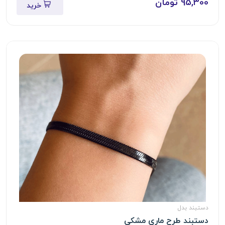
95,300 تومان
خرید
دستبند بدل
دستبند طرح ماری مشکی