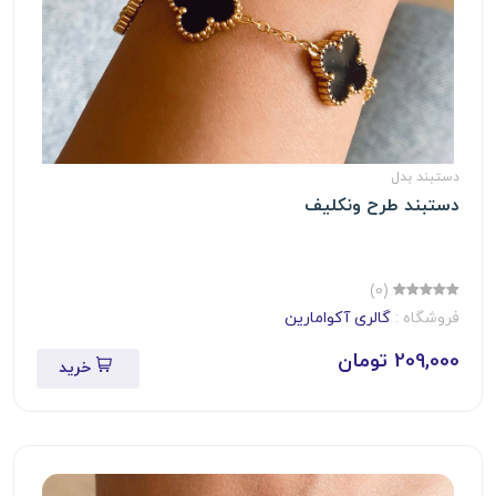
دستبند بدل
دستبند طرح ونکلیف
(0)
فروشگاه :
گالری آکوامارین
209,000 تومان
خرید