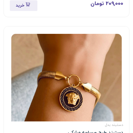
209,000 تومان
خرید
دستبند بدل
دستبند طرح ورساچه مشکی