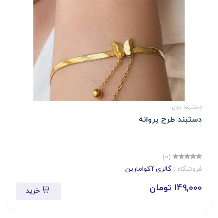
دستبند بدل
دستبند طرح پروانه
(0)
فروشگاه :
گالری آکوامارین
149,000 تومان
خرید