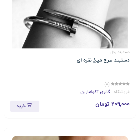
دستبند بدل
دستبند طرح میخ نقره ای
(0)
فروشگاه :
گالری آکوامارین
209,000 تومان
خرید