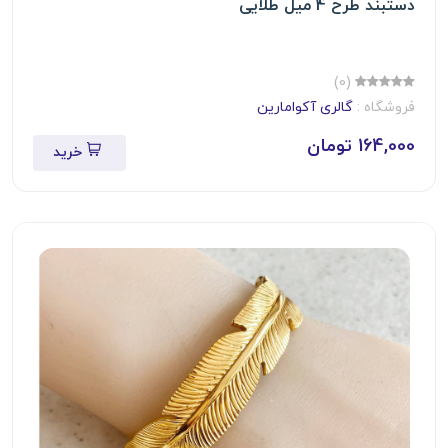
دستبند طرح 4 میل طلایی
(0)
فروشگاه :
گالری آکوامارین
164,000 تومان
خرید