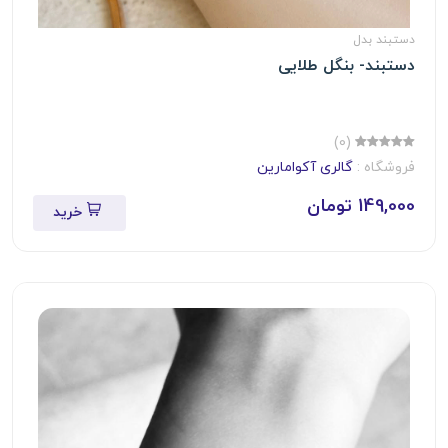
دستبند بدل
دستبند- بنگل طلایی
(0)
فروشگاه :
گالری آکوامارین
149,000 تومان
خرید