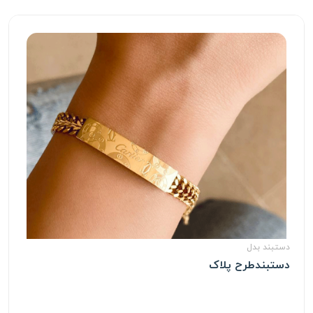
دستبند بدل
دستبندطرح پلاک