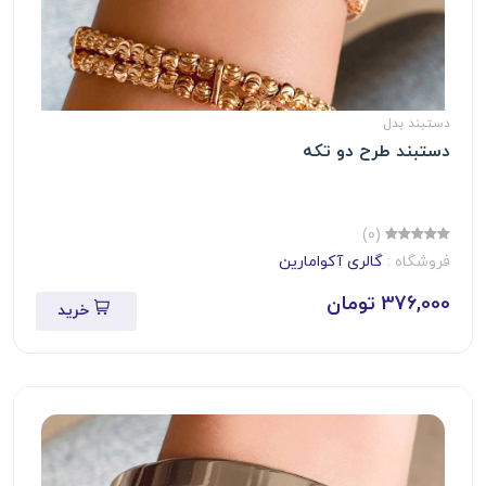
دستبند بدل
دستبند طرح دو تکه
(0)
فروشگاه :
گالری آکوامارین
376,000 تومان
خرید