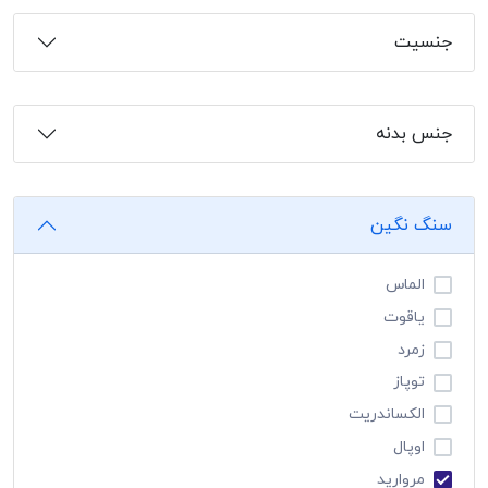
جنسیت
جنس بدنه
سنگ نگین
الماس
یاقوت
زمرد
توپاز
الکساندریت
اوپال
مروارید