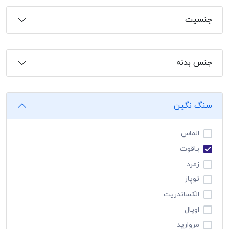
جنسیت
جنس بدنه
سنگ نگین
الماس
یاقوت
زمرد
توپاز
الکساندریت
اوپال
مروارید