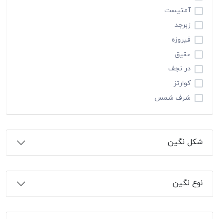
آمتیست
زبرجد
فیروزه
عقیق
در نجف
کوارتز
شرف شمس
شکل نگین
نوع نگین