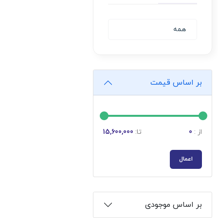
همه
بر اساس قیمت
از :
0
تا:
15,600,000
اعمال
بر اساس موجودی