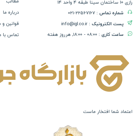
مطالب
رازی 10 ساختمان سینا طبقه 4 واحد 14
درباره ما
شماره تماس :
021-22567167
قوانین و 
پست الکترونیک :
info@igl.co.ir
ساعت کاری :
08:00 - 18:00, هرروز هفته
تماس با م
اعتماد شما افتخار ماست