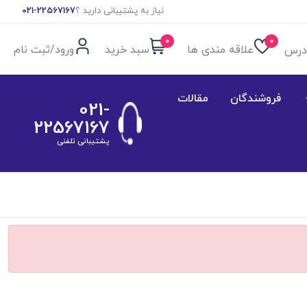
نیاز به پشتیبانی دارید ؟
021-22567167
0
0
علاقه مندی ها
سبد خرید
ورود/ثبت نام
درس
فروشندگان
مقالات
021-
22567167
پشتیبانی تلفنی